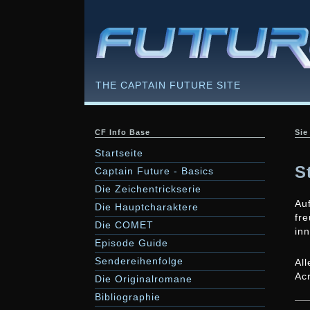
THE CAPTAIN FUTURE SITE
CF Info Base
Sie
Startseite
S
Captain Future - Basics
Die Zeichentrickserie
Auf
Die Hauptcharaktere
fre
Die COMET
inn
Episode Guide
Sendereihenfolge
Al
Ac
Die Originalromane
Bibliographie