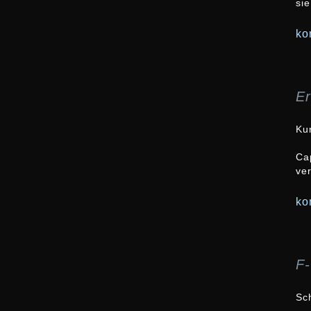
sie
ko
Er
Ku
Ca
ve
ko
F
Sc